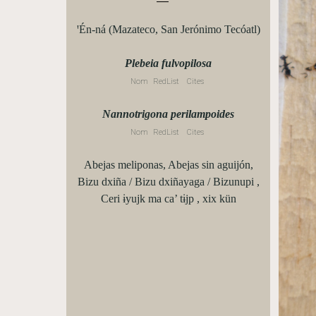
ꞌÉn-ná (Mazateco, San Jerónimo Tecóatl)
Plebeia fulvopilosa
Nom
RedList
Cites
Nannotrigona perilampoides
Nom
RedList
Cites
Abejas meliponas, Abejas sin aguijón,
Bizu dxiña / Bizu dxiñayaga / Bizunupi ,
Ceri ɨyujk ma ca’ tɨjp , xix kün