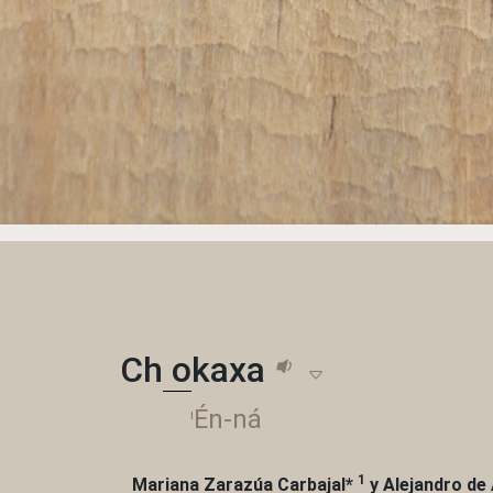
Ch
o
kaxa
ꞌÉn-ná
1
Mariana Zarazúa Carbajal
*
y
Alejandro de 