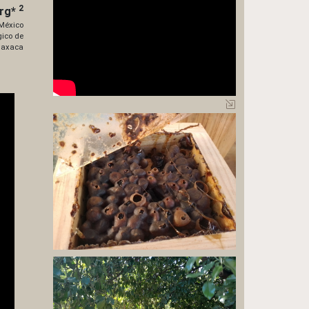
2
rg
*
 México
gico de
axaca