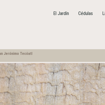
El Jardín
Cédulas
L
n Jerónimo Tecóatl