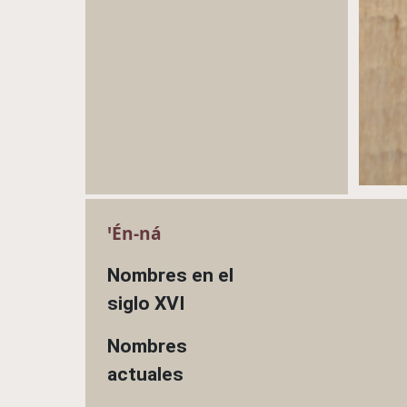
ꞌÉn-ná
Nombres en el
siglo XVI
Nombres
actuales