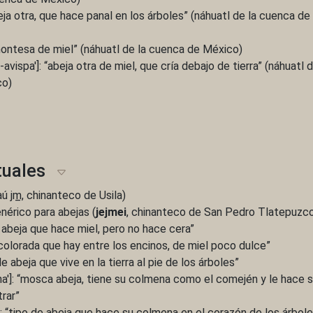
beja otra, que hace panal en los árboles” (náhuatl de la cuenca de
montesa de miel” (náhuatl de la cuenca de México)
a-avispa']: “abeja otra de miel, que cría debajo de tierra” (náhuatl d
co)
uales
jaú jm̲, chinanteco de Usila)
enérico para abejas (
jejmei
, chinanteco de San Pedro Tlatepuzc
e abeja que hace miel, pero no hace cera”
 colorada que hay entre los encinos, de miel poco dulce”
 de abeja que vive en la tierra al pie de los árboles”
ha']: “mosca abeja, tiene su colmena como el comején y le hace 
rar”
']: “tipo de abeja que hace su colmena en el corazón de los árbol