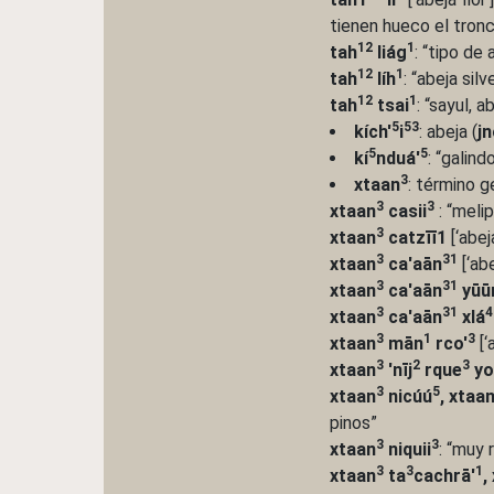
tienen hueco el tron
12
1
tah
liág
: “tipo de
12
1
tah
líh
: “abeja sil
12
1
tah
tsai
: “sayul, 
5
53
kích'
i
: abeja (
jn
5
5
kí
nduá'
: “galin
3
xtaan
: término g
3
3
xtaan
casii
: “meli
3
xtaan
catzīī1
[‘abej
3
31
xtaan
ca'aān
[‘abe
3
31
xtaan
ca'aān
yūū
3
31
4
xtaan
ca'aān
xlá
3
1
3
xtaan
mān
rco'
[‘
3
2
3
xtaan
'nīj
rque
yo
3
5
xtaan
nicúú
, xtaa
pinos”
3
3
xtaan
niquii
: “muy r
3
3
1
xtaan
ta
cachrā'
,