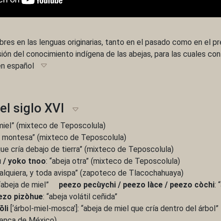
res en las lenguas originarias, tanto en el pasado como en el p
isión del conocimiento indígena de las abejas, para las cuales c
en español
l siglo XVI
 miel” (mixteco de Teposcolula)
ja montesa” (mixteco de Teposcolula)
 que cría debajo de tierra” (mixteco de Teposcolula)
 / yoko tnoo
: “abeja otra” (mixteco de Teposcolula)
ualquiera, y toda avispa” (zapoteco de Tlacochahuaya)
 “abeja de miel”
peezo pecùychi / peezo làce / peezo còchi
: 
ezo pizòhue
: “abeja volátil ceñida”
ōli
[‘árbol-miel-mosca']: “abeja de miel que cría dentro del árbol”
uenca de México)