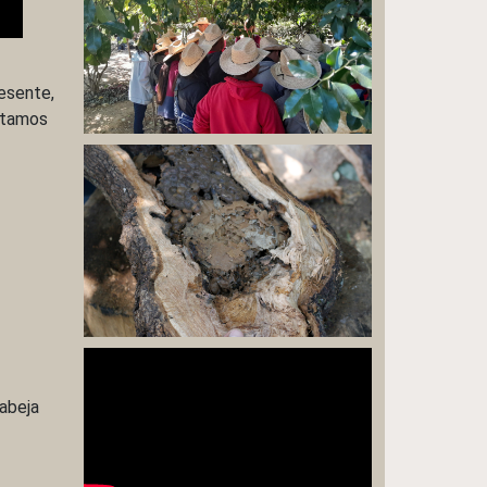
resente,
ontamos
“abeja