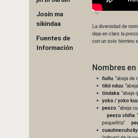
Josín ma
sikindaa
La diversidad de nomb
deja en claro la prec
Fuentes de
con un solo término 
Información
Nombres en e
ñuñu
: “abeja de
tikii nduu
: “abe
tindaka
: “abeja
yoko / yoko kuu
peezo
: “abeja c
peezo chiña
:
pequeñita”
pe
cuauhnecuhzāy
(náhuatl de la c