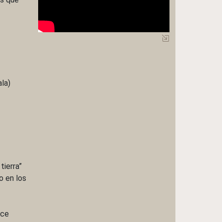
ala)
tierra”
co en los
uce