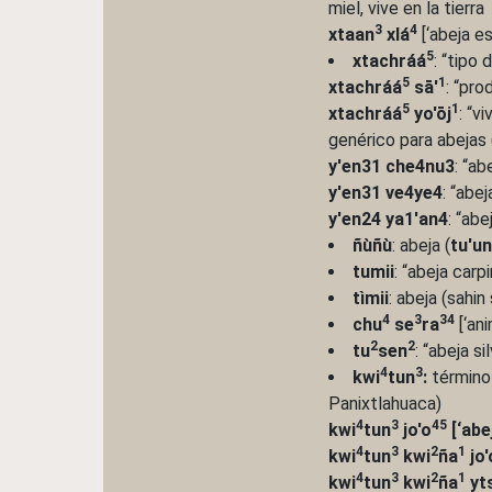
miel, vive en la tierra
3
4
xtaan
xlá
[‘abeja es
5
xtachráá
: “tipo
5
1
xtachráá
sā'
: “pro
5
1
xtachráá
yo'ōj
: “v
genérico para abejas
y'en31 che4nu3
: “ab
y'en31 ve4ye4
: “abe
y'en24 ya1'an4
: “abe
ñùñù
: abeja (
tu'un
tumii
: “abeja car
tìmii
: abeja (sahi
4
3
34
chu
se
ra
[‘ani
2
2
tu
sen
: “abeja s
4
3
kwi
tun
:
término 
Panixtlahuaca)
4
3
45
kwi
tun
jo'o
[‘abej
4
3
2
1
kwi
tun
kwi
ña
jo'
4
3
2
1
kwi
tun
kwi
ña
yt