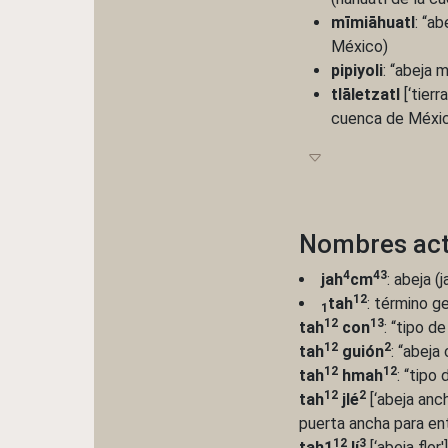
mīmiāhuatl
: “a
México)
pipiyoli
: “abeja 
tlāletzatl
[‘tierr
cuenca de Méxi
Nombres act
4
43
jah
cm
: abeja (
12
tah
: término g
1
12
13
tah
con
: “tipo d
12
2
tah
guión
: “abeja
12
12
tah
hmah
: “tipo
12
2
tah
jlé
[‘abeja anc
puerta ancha para ent
12
3
tah1
lí
[‘abeja flor