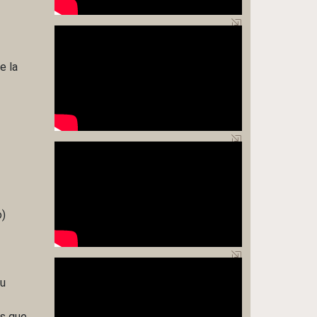
e la
o)
su
es que