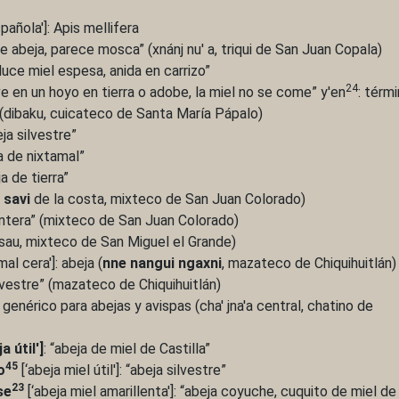
pañola']: Apis mellifera
 de abeja, parece mosca” (xnánj nu' a, triqui de San Juan Copala)
duce miel espesa, anida en carrizo”
24
ive en un hoyo en tierra o adobe, la miel no se come” y'en
: térm
 (dibaku, cuicateco de Santa María Pápalo)
eja silvestre”
ja de nixtamal”
ja de tierra”
 savi
de la costa, mixteco de San Juan Colorado)
pintera” (mixteco de San Juan Colorado)
n sau, mixteco de San Miguel el Grande)
mal cera']: abeja (
nne nangui ngaxni
, mazateco de Chiquihuitlán)
ilvestre” (mazateco de Chiquihuitlán)
genérico para abejas y avispas (cha' jna'a central, chatino de
a útil']
: “abeja de miel de Castilla”
45
o
[‘abeja miel útil']: “abeja silvestre”
23
se
[‘abeja miel amarillenta']: “abeja coyuche, cuquito de miel de