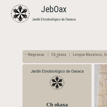
JebOax
Jardín Etnobiológico de Oaxaca
Regresar
|
Ch
o
kaxa | Lengua Mazateco, Sa
Jardín Etnobiológico de Oaxaca
Ch
o
kaxa