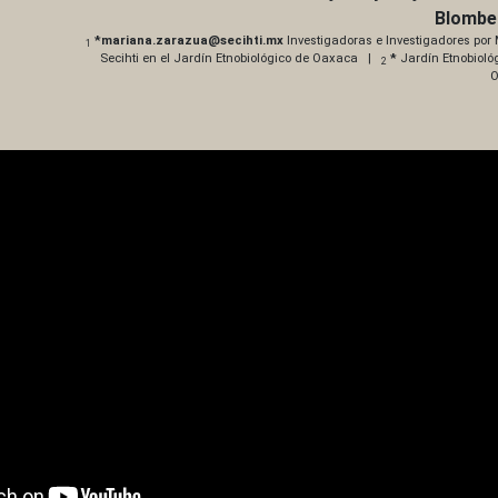
Blombe
*mariana.zarazua@secihti.mx
Investigadoras e Investigadores por
1
Secihti en el Jardín Etnobiológico de Oaxaca |
*
Jardín Etnobioló
2
O