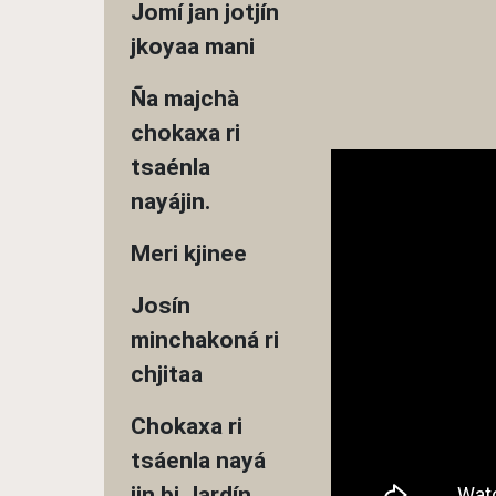
Jomí jan jotjín
jkoyaa mani
Ña majchà
chokaxa ri
tsaénla
nayájin.
Meri kjinee
Josín
minchakoná ri
chjitaa
Chokaxa ri
tsáenla nayá
jin bi Jardín