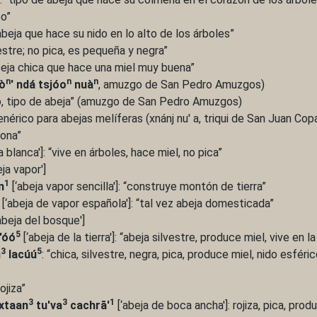
co”
 abeja que hace su nido en lo alto de los árboles”
vestre; no pica, es pequeña y negra”
abeja chica que hace una miel muy buena”
n
n
n
ò
' ndá tsjóo
nuà
, amuzgo de San Pedro Amuzgos)
do, tipo de abeja” (amuzgo de San Pedro Amuzgos)
enérico para abejas melíferas (xnánj nu' a, triqui de San Juan Cop
pona”
a blanca']: “vive en árboles, hace miel, no pica”
ja vapor']
1
n
[‘abeja vapor sencilla']: “construye montón de tierra”
[‘abeja de vapor española']: “tal vez abeja domesticada”
abeja del bosque']
5
'óó
[‘abeja de la tierra']: “abeja silvestre, produce miel, vive en la 
3
5
n
lacúú
: “chica, silvestre, negra, pica, produce miel, nido esféri
ojiza”
3
3
1
 xtaan
tu'va
cachrā'
[‘abeja de boca ancha']: rojiza, pica, prod