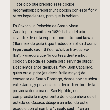
Tlatelolco que preparó este códice
recomendaba preparar una poción con esta flor y
otros ingredientes, para que la bebiera.
En Oaxaca, la Relación de Santa María
Zacatepec, escrita en 1580, habla del árbol
silvestre de esta especie como
ita nuni kawa
(‘flor maíz de peña’), que traduce al náhuatl como
tepēcācālōxōchitl
(‘cerro/silvestre-cuervo-
flor’), y asegura que “la corteza deste árbol,
cocida y bebida, es buena para servir de purga”.
Doscientos años después, fray Juan Caballero,
quien era el prior (es decir, fraile mayor) del
convento de Santo Domingo, donde hoy se ubica
este Jardín, y provincial (es decir, director) de la
provincia dominica de San Hipólito, que
comprendía la mayor parte de lo que ahora es el
estado de Oaxaca, dibujó a un árbol de esta
especie con el nombre “
cacalosuchil
” en un