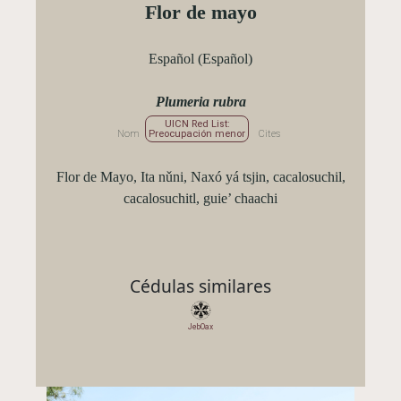
Flor de mayo
Español (Español)
Plumeria rubra
UICN Red List:
Nom
Preocupación menor
Cites
Flor de Mayo, Ita nǔni, Naxó yá tsjin, cacalosuchil,
cacalosuchitl, guie’ chaachi
Cédulas similares
JebOax