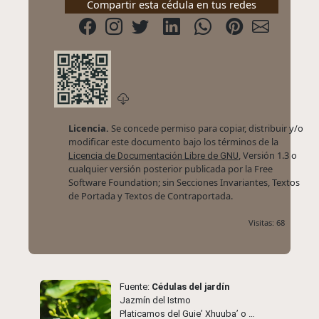
Compartir esta cédula en tus redes
Licencia.
Se concede permiso para copiar, distribuir y/o
modificar este documento bajo los términos de la
, Versión 1.3 o
Licencia de Documentación Libre de GNU
cualquier versión posterior publicada por la Free
Software Foundation; sin Secciones Invariantes, Textos
de Portada y Textos de Contraportada.
Visitas: 68
Fuente:
Cédulas del jardín
Jazmín del Istmo
Platicamos del Guie’ Xhuuba’ o Jazmín del Istmo, hermosa y aromática flor utilizada en el Istmo de Tehuantepec y que resguardamos con mucho aprecio en el JebOax