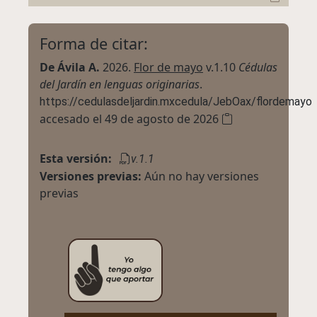
Forma de citar:
De Ávila A.
2026.
Flor de mayo
v.1.10
Cédulas
del Jardín en lenguas originarias
.
https://cedulasdeljardin.mxcedula/JebOax/flordemayo
accesado el 49 de agosto de 2026
Esta versión:
v.1.1
Versiones previas:
Aún no hay versiones
previas