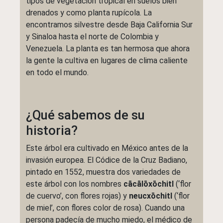
tipos de vegetación tropical en suelos bien
drenados y como planta rupícola. La
encontramos silvestre desde Baja California Sur
y Sinaloa hasta el norte de Colombia y
Venezuela. La planta es tan hermosa que ahora
la gente la cultiva en lugares de clima caliente
en todo el mundo.
¿Qué sabemos de su
historia?
Este árbol era cultivado en México antes de la
invasión europea. El Códice de la Cruz Badiano,
pintado en 1552, muestra dos variedades de
este árbol con los nombres
cācālōxōchitl
(‘flor
de cuervo’, con flores rojas) y
neucxōchitl
(‘flor
de miel’, con flores color de rosa). Cuando una
persona padecía de mucho miedo, el médico de