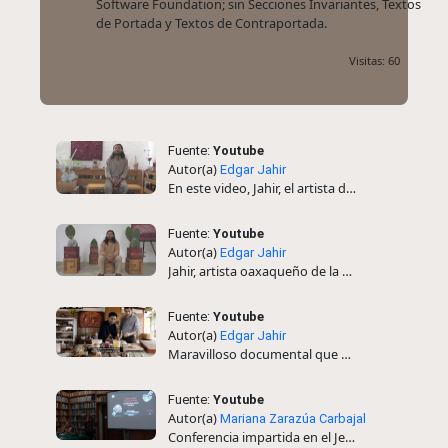
Software Foundation; sin Secciones Invariantes, Textos
de Portada y Textos de Contraportada.
Visitas: 60
Fuente:
Youtube
Autor(a)
Edgar Jahir
En este video, Jahir, el artista de la grana y el nopal, nos explica su inspiración para estudiar y trabajar con este rojo intenso que es la grana.
Fuente:
Youtube
Autor(a)
Edgar Jahir
Jahir, artista oaxaqueño de la grana, nos explica cómo se inicia la colección de grana en el Jardín Etnobiológico de Oaxaca
Fuente:
Youtube
Autor(a)
Edgar Jahir
Maravilloso documental que muestra el uso de la grana en el arte
Fuente:
Youtube
Autor(a)
Mariana Zarazúa Carbajal
Conferencia impartida en el JebOax sobre aspectos biológicos de la grana