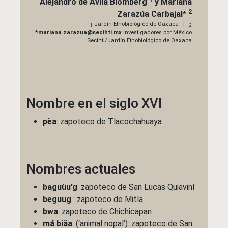
Alejandro de Ávila Blomberg
y
Mariana
2
Zarazúa Carbajal
*
Jardín Etnobiológico de Oaxaca |
1
2
*mariana.zarazua@secihti.mx
Investigadores por México
Secihti/Jardín Etnobiológico de Oaxaca
Nombre en el siglo XVI
pèa
: zapoteco de Tlacochahuaya
Nombres actuales
baguùu’g
: zapoteco de San Lucas Quiaviní
beguug
: zapoteco de Mitla
bwa
: zapoteco de Chichicapan
má biǎa
: (‘animal nopal’): zapoteco de San