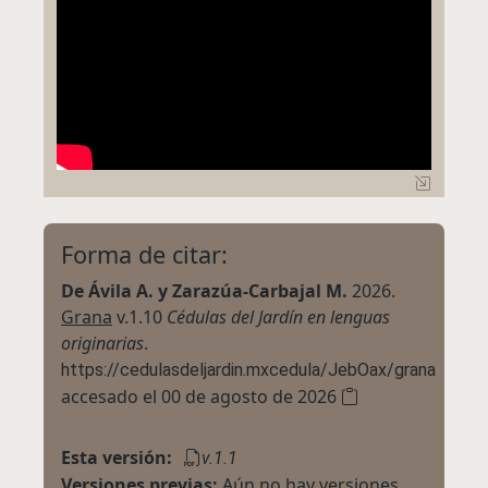
Forma de citar:
De Ávila A. y Zarazúa-Carbajal M.
2026.
Grana
v.1.10
Cédulas del Jardín en lenguas
originarias
.
https://cedulasdeljardin.mxcedula/JebOax/grana
accesado el 00 de agosto de 2026
Esta versión:
v.1.1
Versiones previas:
Aún no hay versiones