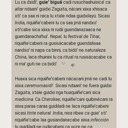
Lu ca dxidi',
guie' biguá
cadi rusuchaahuisica’ ca
altar
ndaani' guidxi Zaguita, nácani xiixa xhisaca
xti' ca saa ni raca lu xtale ndaa guidxilayú. Sicasi
India
, riquiiñe'cabeni lu ca saa jmá nandxo'
xti'cabe sica xiixa ni rudii guendanazaaca ne
guendanacha’hui’.
Nepal
, lu
festival de Tihar
,
riquiiñe'cabeni ra gusisácacabe guendalisaa
nandxo' ni napa ca binni, ca bidó’ ne
naturaleza
.
China
, laca rihuinini lu ca
ritual
ra rusisácacabe ca
ni ma' guti ne ca bidó'.
Huaxa sica riquiiñe'cabeni nácacani jmá ne cadi lu
xiixa
ceremoniasidi
’. Sicasi ndaani' ne
fuera
guidxi
Zaguita, xtale guidxi nga huaquiiñe’cani sica
medicina
. Ca
Cherokee
, riquiiñe'cani quibinécani ra
xiixa paraa caraa guidiladi ne laca riquiiñe’cabeni
sicasi
tinte natural
.
India
, nisa ribee ca guie' xti'
riquiiñe'cabe laa gusiandanecabe xiixa
infección
lu guidiladi ne rudiicabeni ca yuze ne ca