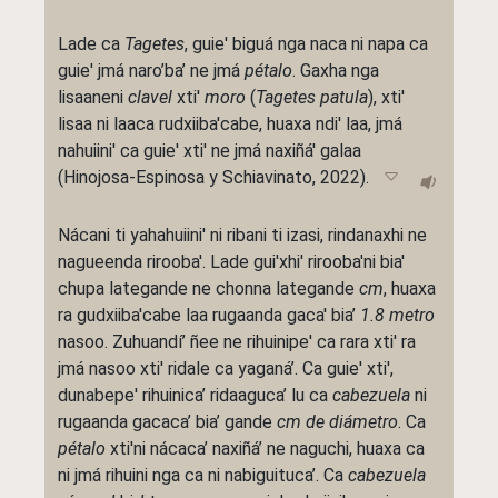
Lade ca
Tagetes
, guie' biguá nga naca ni napa ca
guie' jmá naro’ba’ ne jmá
pétalo
. Gaxha nga
lisaaneni
clavel
xti'
moro
(
Tagetes patula
), xti'
lisaa ni laaca rudxiiba'cabe, huaxa ndi' laa, jmá
nahuiini' ca guie' xti' ne jmá naxiñá' galaa
(Hinojosa-Espinosa y Schiavinato, 2022).
Nácani ti yahahuiini' ni ribani ti izasi, rindanaxhi ne
nagueenda rirooba'. Lade gui'xhi' rirooba'ni bia'
chupa lategande ne chonna lategande
cm
, huaxa
ra gudxiiba'cabe laa rugaanda gaca' bia’
1.8
metro
nasoo. Zuhuandí’ ñee ne rihuinipe' ca rara xti' ra
jmá nasoo xti' ridale ca yaganá’. Ca guie' xti',
dunabepe' rihuinica’ ridaaguca’ lu ca
cabezuela
ni
rugaanda gacaca’ bia’ gande
cm
de diámetro
. Ca
pétalo
xti'ni nácaca’ naxiñá’ ne naguchi, huaxa ca
ni jmá rihuini nga ca ni nabiguituca’. Ca
cabezuela