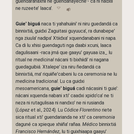
guendaranaxhii ne guendanayeche'- ca ni nadxii
ne ruzeete’ laaca’.
Guie' biguá
naca ti yahahuiini' ni niru guedandá ca
binnixtiá, guidxi Zaguitasi guyuuca’, ra dunabepe'
nga ziuula' nadipa' Xtiidxa' xquendanabani ni napa.
Ca di lu xhisi guendaguti nga daabi xcuni, laaca
dagulisaani -raca jmá que gaayu' gayuaa iza_ lu
ritual ne
medicinal
nácani ti bixhiidi’ ni nagana
guedaguibiá. Xtalepe' iza niru ñedandá ca
binnixtiá, ma' riquiiñe'cabeni lu ca
ceremonia
ne lu
medicina tradicional
. Lu ca guidxi
mesoamericana
,
guie' biguá
cadi nácasini ti guie’:
nácani xquenda nabani xti' caadxi xpido’ca’ ne ti
neza ni rutagulisaa ni nandxo' ne ni rusianda
(
López
et al., 2024). Lu
Códice Florentino
riete
sica ritual xti' guendarianda ne xti' ca
ceremonia
daguné ca xpieque xhiiña' rañaa.
Médico
binnixtiá
Francisco Hernández
, lu ti guixhiaapa gaayu'