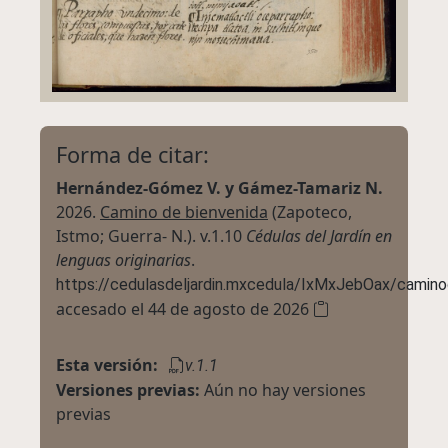
Forma de citar:
Hernández-Gómez V. y Gámez-Tamariz N.
2026.
Camino de bienvenida
(Zapoteco,
Istmo; Guerra- N.).
v.1.10
Cédulas del Jardín en
lenguas originarias
.
https://cedulasdeljardin.mxcedula/IxMxJebOax/camino
accesado el 44 de agosto de 2026
Esta versión:
v.1.1
Versiones previas:
Aún no hay versiones
previas