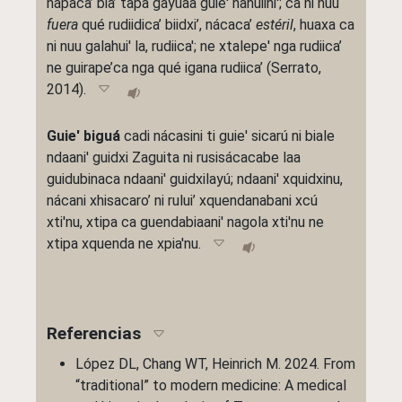
nápaca’ bia’ tapa gayuaa guie' nahuiini'; ca ni nuu
fuera
qué rudiidica’ biidxi’, nácaca’
estéril
, huaxa ca
ni nuu galahui' la, rudiica'; ne xtalepe' nga rudiica’
ne guirape’ca nga qué igana rudiica’ (Serrato,
2014).
Guie' biguá
cadi nácasini ti guie' sicarú ni biale
ndaani' guidxi Zaguita ni rusisácacabe laa
guidubinaca ndaani' guidxilayú; ndaani' xquidxinu,
nácani xhisacaro’ ni rului’ xquendanabani xcú
xti'nu, xtipa ca guendabiaani' nagola xti'nu ne
xtipa xquenda ne xpia'nu.
Referencias
López DL, Chang WT, Heinrich M. 2024. From
“traditional” to modern medicine: A medical