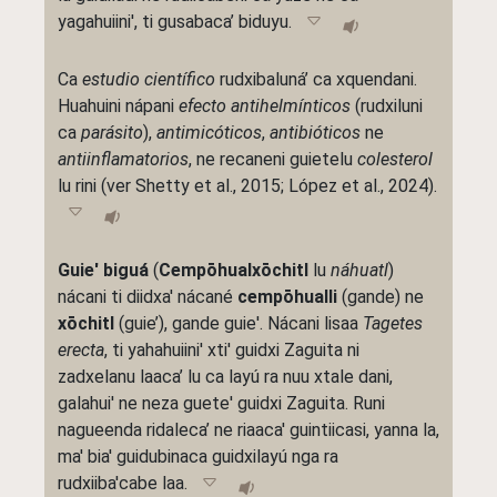
yagahuiini', ti gusabaca’ biduyu.
Ca
estudio científico
rudxibaluná’ ca xquendani.
Huahuini nápani
efecto antihelmínticos
(rudxiluni
ca
parásito
),
antimicóticos
,
antibióticos
ne
antiinflamatorios
, ne recaneni guietelu
colesterol
lu rini (ver Shetty et al., 2015; López et al., 2024).
Guie' biguá
(
Cempōhualxōchitl
lu
náhuatl
)
nácani ti diidxa' nácané
cempōhualli
(gande) ne
xōchitl
(guie’), gande guie'. Nácani lisaa
Tagetes
erecta
, ti yahahuiini' xti' guidxi Zaguita ni
zadxelanu laaca’ lu ca layú ra nuu xtale dani,
galahui' ne neza guete' guidxi Zaguita. Runi
nagueenda ridaleca’ ne riaaca' guintiicasi, yanna la,
ma' bia' guidubinaca guidxilayú nga ra
rudxiiba'cabe laa.