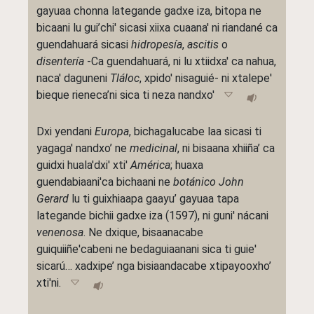
gayuaa chonna lategande gadxe iza, bitopa ne
bicaani lu gui’chi' sicasi xiixa cuaana' ni riandané ca
guendahuará sicasi
hidropesía
,
ascitis
o
disentería
-Ca guendahuará, ni lu xtiidxa' ca nahua,
naca' daguneni
Tláloc
, xpido' nisaguié- ni xtalepe'
bieque rieneca’ni sica ti neza nandxo'
Dxi yendani
Europa
, bichagalucabe laa sicasi ti
yagaga' nandxo’ ne
medicinal
, ni bisaana xhiiña’ ca
guidxi huala'dxi' xti'
América
; huaxa
guendabiaani'ca bichaani ne
botánico
John
Gerard
lu ti guixhiaapa gaayu’ gayuaa tapa
lategande bichii gadxe iza (1597), ni guni' nácani
venenosa
. Ne dxique, bisaanacabe
guiquiiñe'cabeni ne bedaguiaanani sica ti guie'
sicarú… xadxipe’ nga bisiaandacabe xtipayooxho’
xti'ni.