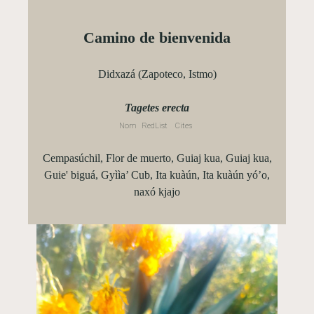
Camino de bienvenida
Didxazá (Zapoteco, Istmo)
Tagetes erecta
Nom
RedList
Cites
Cempasúchil, Flor de muerto, Guiaj kua, Guiaj kua,
Guie' biguá, Gyììa’ Cub, Ita kuàún, Ita kuàún yó’o,
naxó kjajo