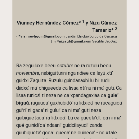
1
Vianney Hernández Gómez
*
y
Niza Gámez
2
Tamariz
*
*vianneyhgom@gmail.com
Jardín Etnobiológico de Oaxaca
1
|
*nizagt@gmail.com
Secihti/JebOax
2
Ra zeguiluxe beeu
octubre
ne ra ruzulu beeu
noviembre
, nabiguiturini nga ridiee ca layú xti'
guidxi Zaguita. Ruzulu guindanaxhi lu bi: rudii
diidxa' ma’ chigueeda ca lisaa xti'nu ni ma’ guti. Ca
lisaa runica’ ti neza ne ca xpandagaxiaa ca
guie'
biguá
, ruguuca’ guxhubidó' ra lidxica’ ne rucaguica’
gui’ri’ ni gaca' ni gului’ ca ni ma’ guti neza
guibiguetaca’ ra lidxica'. Lu ca gueela'di’, ca ni ma'
qué guinidi’ca’ ndaani' guidxilayudi’ zanda
guubigueta’ goca’, gueca’ ne cuineca’ - ne xtale