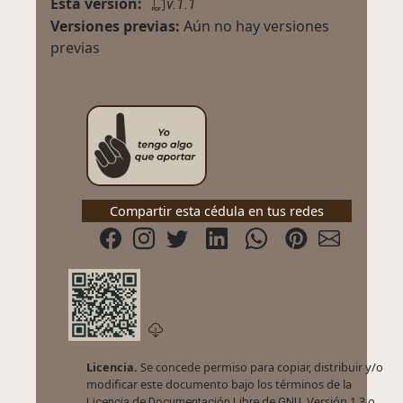
Esta versión:
v.1.1
Versiones previas:
Aún no hay versiones
previas
Compartir esta cédula en tus redes
Licencia.
Se concede permiso para copiar, distribuir y/o
modificar este documento bajo los términos de la
, Versión 1.3 o
Licencia de Documentación Libre de GNU