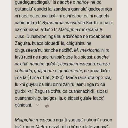
guedagunadiagalu’ lá
nanche
o
nance
; ne pa
gatanalu’ caadxi la, zandaca gannalu’ gadxesi nga
ni naca ca cuananaxhi ni cani’cabe, ca ni naguchi
nabidoola xti'
Byrsonima crassifolia
Kunth, o ca ni
naxiñá’ napa la’dxi’ xti'
Malpighia mexicana
A.
Juss. Dunabepe' nga riula’dxi’cabe ne rócabecani
Zaguita, huaxa biquedi’ la, chiguininu ne
chiguzeete’nu nanche naxiñá’,
M. mexicana
, ni ra
layú rudii ne rigaa runibia’cabe laa sicasi:
nanche
naxiñá',
nanche
gui’xhi',
acerola mexicana
,
cereza
colorada
,
guajocote
o
guachocote
, ne xcaadxi’ru
jmá lá (Tena et al., 2020). Maca raca xtalepe’ iza,
lu xhi guyuu ca niru binni zániru laanu nga ró ca
guidxi xti' Zaguita xti'nu ca cuananaxhidi’; sicasi
cuananaxhi guladigasi la, o sicasi guiale laaca’
gúnicani.
Malpighia mexicana
nga ti yagaga' nahuiini' nasoo
bia’ xhono
Metro
, nazahui ti’xhi’ ne xtale yaganá’,