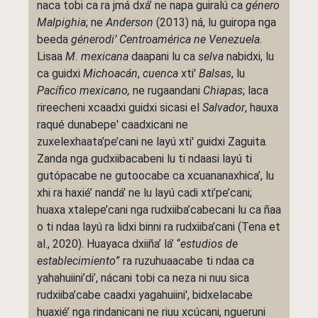
naca tobi ca ra jmá dxá’ ne napa guiralú ca
género
Malpighia
; ne
Anderson
(2013) ná, lu guiropa nga
beeda
génerodi’ Centroamérica ne Venezuela
.
Lisaa
M. mexicana
daapani lu ca
selva
nabidxi, lu
ca guidxi
Michoacán
,
cuenca
xti'
Balsas
, lu
Pacífico mexicano,
ne rugaandani
Chiapas
; laca
rireecheni xcaadxi guidxi sicasi el
Salvador
, hauxa
raqué dunabepe' caadxicani ne
zuxelexhaata’pe’cani ne layú xti' guidxi Zaguita.
Zanda nga gudxiibacabeni lu ti ndaasi layú ti
gutópacabe ne gutoocabe ca xcuananaxhica’, lu
xhi ra haxié’ nandá’ ne lu layú cadi xti’pe’cani;
huaxa xtalepe’cani nga rudxiiba’cabecani lu ca ñaa
o ti ndaa layú ra lidxi binni ra rudxiiba’cani (Tena et
al., 2020). Huayaca dxiiña’ lá’ “
estudios de
establecimiento
” ra ruzuhuaacabe ti ndaa ca
yahahuiini’di’, nácani tobi ca neza ni nuu sica
rudxiiba’cabe caadxi yagahuiini', bidxelacabe
huaxié’ nga rindanicani ne riuu xcúcani, ngueruni