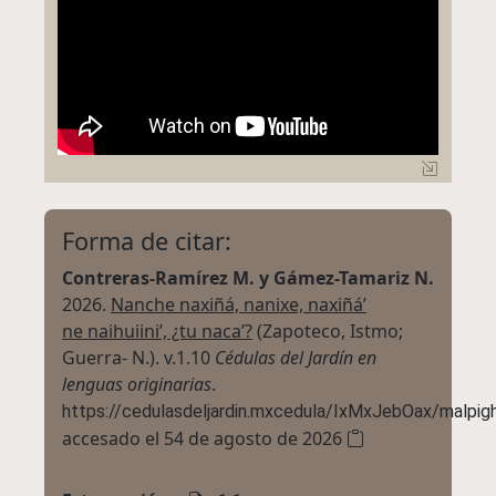
Forma de citar:
Contreras-Ramírez M. y Gámez-Tamariz N.
2026.
Nanche naxiñá, nanixe, naxiñá’
ne naihuiini’, ¿tu naca’?
(Zapoteco, Istmo;
Guerra- N.).
v.1.10
Cédulas del Jardín en
lenguas originarias
.
https://cedulasdeljardin.mxcedula/IxMxJebOax/malpig
accesado el 54 de agosto de 2026