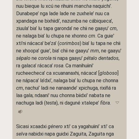
nuu bieque lu xcú ne rihuini
mancha
naquichi’.
Dunabepe’ nga lade lade ne zuxhele’ nuu ca
xpandaga ne bixhiidi’, nazumba ne cábiqueca’,
ziuula' bia’ lu tapa garonda’ ne chii ne gaayu'
cm
,
ne nalaga bia’ lu chupa ne xhonno
cm
. Ca guie'
xti’ni nácaca' be’za’ (
corimbos
) bia’ lu tapa ne chii
ne xhoopa' guie', bia’ chii ne gaayu'
mm
, ne gaayu'
sépalo
ne
corola
ni napa gaayu'
pétalo dentados
,
ra galaca’ rácaca’
rosa
. Ca manihuiini'
rucheecheca' ca xcuananaxhi, nácaca' [
globoso
]
ne nápaca' la’dxi’, nalaga bia’ lu chupa ne chonna
cm
, nachui’ ladi ne nanaande’ xpichuga, rixiñá ra
laa gala; ndaani' nuu chonna biidxi’ nabata ne
nachuga ladi (
testa
), ni daguné xtalepe’
fibra.
Sicasi xcaadxi
género
xti' ca yagahuiini’ xti' ca
selva
nabidxi napa guidxi Zaguita, Zaguita nga