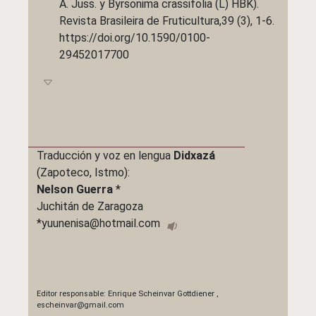
A. Juss. y Byrsonima crassifolia (L) HBK).
Revista Brasileira de Fruticultura,39 (3), 1-6.
https://doi.org/10.1590/0100-
29452017700
Traducción y voz en lengua
Didxazá
(Zapoteco, Istmo):
Nelson Guerra
*
Juchitán de Zaragoza
*yuunenisa@hotmail.com
Editor responsable:
Enrique Scheinvar Gottdiener
,
escheinvar@gmail.com