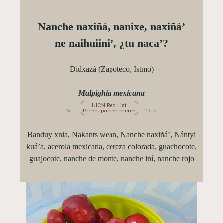
Nanche naxiñá, nanixe, naxiñá’
ne naihuiini’, ¿tu naca’?
Didxazá (Zapoteco, Istmo)
Malpighia mexicana
UICN Red List:
Nom
Preocupación menor
Cites
Banduy xnia, Nakants wean, Nanche naxiñá’, Nántyi
kuá’a, acerola mexicana, cereza colorada, guachocote,
guajocote, nanche de monte, nanche iní, nanche rojo