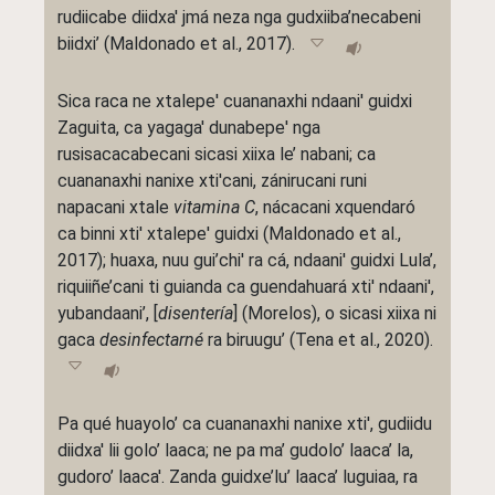
rudiicabe diidxa' jmá neza nga gudxiiba’necabeni
biidxi’ (Maldonado et al., 2017).
Sica raca ne xtalepe' cuananaxhi ndaani' guidxi
Zaguita, ca yagaga' dunabepe' nga
rusisacacabecani sicasi xiixa le’ nabani; ca
cuananaxhi nanixe xti'cani, zánirucani runi
napacani xtale
vitamina C
, nácacani xquendaró
ca binni xti' xtalepe' guidxi (Maldonado et al.,
2017); huaxa, nuu gui’chi' ra cá, ndaani' guidxi Lula’,
riquiiñe’cani ti guianda ca guendahuará xti' ndaani',
yubandaani’, [
disentería
] (Morelos), o sicasi xiixa ni
gaca
desinfectarné
ra biruugu’ (Tena et al., 2020).
Pa qué huayolo’ ca cuananaxhi nanixe xti', gudiidu
diidxa' lii golo’ laaca; ne pa ma’ gudolo’ laaca’ la,
gudoro’ laaca'. Zanda guidxe’lu’ laaca’ luguiaa, ra