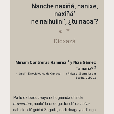
Nanche naxiñá, nanixe,
naxiñá’
ne naihuiini’, ¿tu naca’?
Didxazá
1
Miriam Contreras Ramírez
y
Niza Gámez
2
Tamariz
*
Jardín Etnobiológico de Oaxaca |
*nizagt@gmail.com
1
2
Secihti/JebOax
Pa lu ca beeu
mayo
ra hugaanda chindá
noviembre
, nuulu' lu xiixa guidxi xti' ca
selva
nabidxi xti' guidxi Zaguita, cadi dxagayaadi’ nga