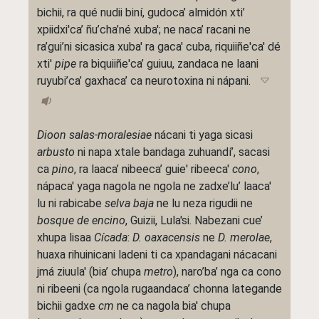
bichii, ra qué nudii biní, gudoca’ almidón xti’
xpiidxi'ca’ ñu’cha’né xuba'; ne naca’ racani ne
ra’gui’ni sicasica xuba' ra gaca' cuba, riquiiñe'ca' dé
xti'
pipe
ra biquiiñe'ca’ guiuu, zandaca ne laani
ruyubi’ca’ gaxhaca’ ca neurotoxina ni nápani.
Dioon salas-moralesiae
nácani ti yaga sicasi
arbusto
ni napa xtale bandaga zuhuandí’, sacasi
ca
pino
, ra laaca’ nibeeca’ guie' ribeeca'
cono
,
nápaca' yaga nagola ne ngola ne zadxe’lu’ laaca'
lu ni rabicabe
selva baja
ne lu neza rigudii ne
bosque de encino
, Guizii, Lula'si. Nabezani cue’
xhupa lisaa
Cícada
:
D. oaxacensis
ne
D. merolae
,
huaxa rihuinicani ladeni ti ca xpandagani nácacani
jmá ziuula' (bia’ chupa
metro
), naro’ba’ nga ca cono
ni ribeeni (ca ngola rugaandaca’ chonna lategande
bichii gadxe
cm
ne ca nagola bia' chupa