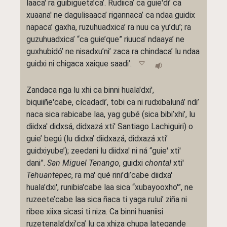
laaca' ra guibigueta’ca’. Rudiica’ ca guie'di’ ca
xuaana' ne dagulisaaca’ rigannaca’ ca ndaa guidix
napaca’ gaxha, ruzuhuadxica’ ra nuu ca yu’du’; ra
guzuhuadxica’ “ca guie’que” riuuca’ ndaaya’ ne
guxhubidó’ ne nisadxu’ni’ zaca ra chindaca’ lu ndaa
guidxi ni chigaca xaique saadi’.
Zandaca nga lu xhi ca binni huala'dxi',
biquiiñe'cabe, cícadadi’, tobi ca ni rudxibaluná’ ndi’
naca sica rabicabe laa, yag gubé (sica bibi’xhi’, lu
diidxa' didxsá, didxazá xti' Santiago Lachiguiri) o
guie’ begú (lu didxa’ diidxazá, didxazá xti’
guidxiyube’); zeedani lu diidxa' ni ná “guie' xti'
dani”.
San Miguel Tenango
, guidxi
chontal
xti'
Tehuantepec
, ra ma' qué rini’di’cabe diidxa'
huala’dxi', runibia'cabe laa sica “xubayooxho'”, ne
ruzeete’cabe laa sica ñaca ti yaga rului’ ziña ni
ribee xiixa sicasi ti niza. Ca binni huaniisi
ruzetenala’dxi’ca’ lu ca xhiza chupa lategande