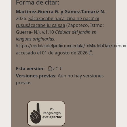
Forma de citar:
Martínez-Guerra G. y Gámez-Tamariz N.
2026.
Sácaxacabe naca’ ziña ne naca’ ni
rususácacabe lu ca saa
(Zapoteco, Istmo;
Guerra- N.).
v.1.10
Cédulas del Jardín en
lenguas originarias
.
https://cedulasdeljardin.mxcedula/IxMxJebOax/mecon
accesado el 01 de agosto de 2026
Esta versión:
v.1.1
Versiones previas:
Aún no hay versiones
previas