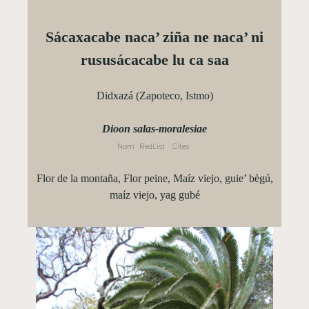
Sácaxacabe naca’ ziña ne naca’ ni
rususácacabe lu ca saa
Didxazá (Zapoteco, Istmo)
Dioon salas-moralesiae
Nom
RedList
Cites
Flor de la montaña, Flor peine, Maíz viejo, guie’ bègú,
maíz viejo, yag gubé