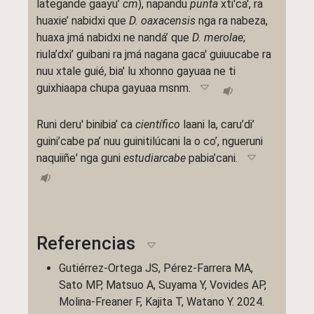
lategande gaayu’
cm
), napandu
punta
xti'ca', ra
huaxie’ nabidxi que
D. oaxacensis
nga ra nabeza,
huaxa jmá nabidxi ne nandá’ que
D. merolae
;
riula’dxi’ guibani ra jmá nagana gaca' guiuucabe ra
nuu xtale guié, bia' lu xhonno gayuaa ne ti
guixhiaapa chupa gayuaa msnm.
Runi deru' binibia’ ca
científico
laani la, caru’di’
guini’cabe pa’ nuu guinitilúcani la o co’, ngueruni
naquiiñe' nga guni
estudiarcabe
pabia’cani.
Referencias
Gutiérrez‐Ortega JS, Pérez‐Farrera MA,
Sato MP, Matsuo A, Suyama Y, Vovides AP,
Molina-Freaner F, Kajita T, Watano Y. 2024.