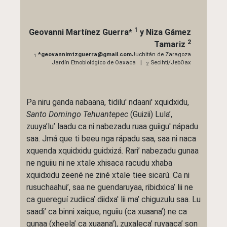
1
Geovanni Martínez Guerra
*
y
Niza Gámez
2
Tamariz
*geovannimtzguerra@gmail.com
Juchitán de Zaragoza
1
Jardín Etnobiológico de Oaxaca |
Secihti/JebOax
2
Pa niru ganda nabaana, tidilu' ndaani' xquidxidu,
Santo Domingo Tehuantepec
(Guizii) Lula’,
zuuya’lu’ laadu ca ni nabezadu ruaa guiigu' nápadu
saa. Jmá que ti beeu nga rápadu saa, saa ni naca
xquenda xquidxidu guidxizá. Rari’ nabezadu gunaa
ne nguiiu ni ne xtale xhisaca racudu xhaba
xquidxidu zeené ne ziné xtale tiee sicarú. Ca ni
rusuchaahui’, saa ne guendaruyaa, ribidxica’ lii ne
ca guereguí zudiica’ diidxa' lii ma’ chiguzulu saa. Lu
saadi’ ca binni xaique, nguiiu (ca xuaana’) ne ca
gunaa (xheela’ ca xuaana'), zuxaleca’ ruyaaca’ son