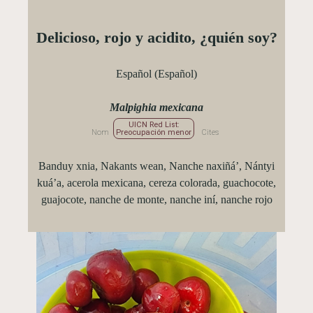
Delicioso, rojo y acidito, ¿quién soy?
Español (Español)
Malpighia mexicana
UICN Red List:
Nom
Preocupación menor
Cites
Banduy xnia, Nakants wean, Nanche naxiñá’, Nántyi
kuá’a, acerola mexicana, cereza colorada, guachocote,
guajocote, nanche de monte, nanche iní, nanche rojo