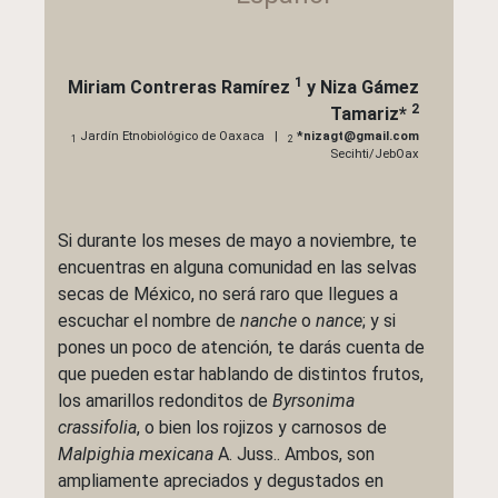
1
Miriam Contreras Ramírez
y
Niza Gámez
2
Tamariz
*
Jardín Etnobiológico de Oaxaca |
*nizagt@gmail.com
1
2
Secihti/JebOax
Si durante los meses de mayo a noviembre, te
encuentras en alguna comunidad en las selvas
secas de México, no será raro que llegues a
escuchar el nombre de
nanche
o
nance
; y si
pones un poco de atención, te darás cuenta de
que pueden estar hablando de distintos frutos,
los amarillos redonditos de
Byrsonima
crassifolia
, o bien los rojizos y carnosos de
Malpighia mexicana
A. Juss.. Ambos, son
ampliamente apreciados y degustados en