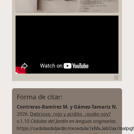
Forma de citar:
Contreras-Ramírez M. y Gámez-Tamariz N.
2026.
Delicioso, rojo y acidito, ¿quién soy?
v.1.10
Cédulas del Jardín en lenguas originarias
.
https://cedulasdeljardin.mxcedula/IxMxJebOax/malpig