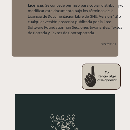
Licencia.
Se concede permiso para copiar, distribuir y/o
modificar este documento bajo los términos de la
, Versión 1.3 o
Licencia de Documentación Libre de GNU
cualquier versión posterior publicada por la Free
Software Foundation; sin Secciones Invariantes, Textos
de Portada y Textos de Contraportada.
Visitas: 81