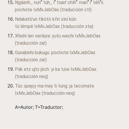
Ngáønh_ nun
tuh_ i
tsøn' chíh
: man
i
téh
s
pochote
IxMxJebOax
(traducción ctl)
Ndakatǔ'un tìkòtò kí'in xìní kún:
tú lémpé
IxMxJebOax
(traducción xta)
Xhixhi len verdura: yutu wechi
IxMxJebOax
(traducción zar)
Gunabinhi bukugu: pochote
IxMxJebOax
(traducción zar)
Päk etz ujtz jëch: yi ka tziw
IxMxJebOax
(traducción neq)
Tüc quepy ma may ti tung: ja tecomate
IxMxJebOax
(traducción neq)
A=Autor; T=Traductor;