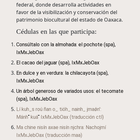
federal, donde desarrolla actividades en
favor de la visibilización y conservación del
patrimonio biocultural del estado de Oaxaca.
Cédulas en las que participa:
Consúltalo con la almohada: el pochote
(spa),
IxMxJebOax
El cacao del jaguar
(spa),
IxMxJebOax
En dulce y en verdura: la chilacayota
(spa),
IxMxJebOax
Un árbol generoso de variados usos: el tecomate
(spa),
IxMxJebOax
Lí
kuh_s roú
ñan
o_ tióh_ nainh_ jmaǿn':
Mánh
kuá
IxMxJebOax
(traducción ctl)
Ma chine nisín axae nisín njchra: Nachojmí
IxMxJebOax
(traducción maa)