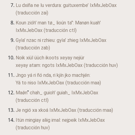
Lu dxiña ne lu verdura: guituxembe’
IxMxJebOax
(traducción zai)
Koun
zióh' man
tø_ lioún
ta'': Man
øn
kuah'
IxMxJebOax
(traducción ctl)
Gyìa’ nzac ni rzhieu: gyìa’ zhieg
IxMxJebOax
(traducción zab)
Noik xiül üüch ikoots xeyay nejiür
xeyay atam: ngots
IxMxJebOax
(traducción huv)
Jngo yá ri ñó nda, ri kjín jko machjén:
Yá to niso
IxMxJebOax
(traducción maa)
Maǿn
chah_ guioh' guiah_
IxMxJebOax
(traducción ctl)
Je ngió xa xkoá
IxMxJebOax
(traducción maa)
Itün mingiay aliig imal: nejpeik
IxMxJebOax
(traducción huv)